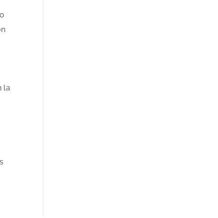
to
ón
 la
s