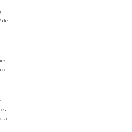
a
º de
ico.
n el
e
tes
ncia